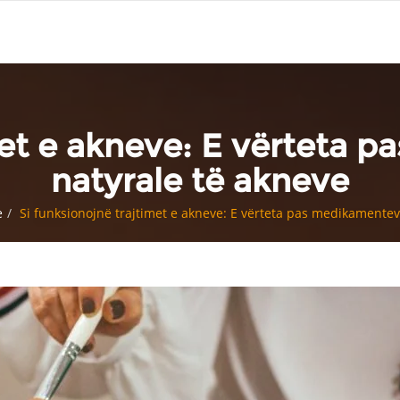
met e akneve: E vërteta 
natyrale të akneve
e
Si funksionojnë trajtimet e akneve: E vërteta pas medikamenteve