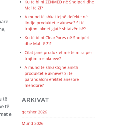
Ku të blini ZENMED në Shqipëri dhe
Mal të Zi?
A mund të shkaktojnë defekte në
parë
lindje produktet e akneve? Si të
ne,
trajtoni aknet gjatë shtatzënisë?
Ku të blini ClearPores në Shqipëri
dhe Mal të Zi?
Cilat janë produktet më të mira për
trajtimin e akneve?
A mund të shkaktojnë ankth
produktet e akneve? Si të
parandaloni efektet anësore
mendore?
e të
ARKIVAT
ve të
qershor 2026
imet e
Mund 2026