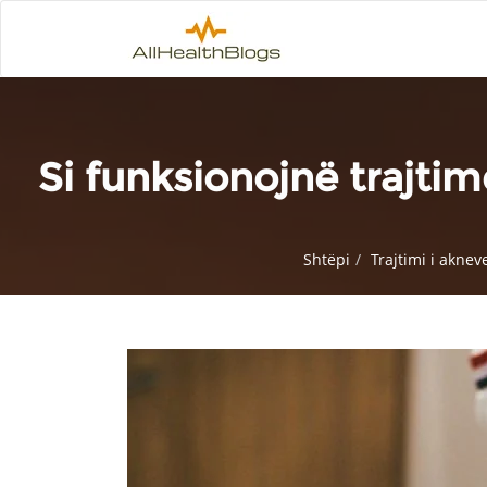
Si funksionojnë trajti
Shtëpi
Trajtimi i aknev