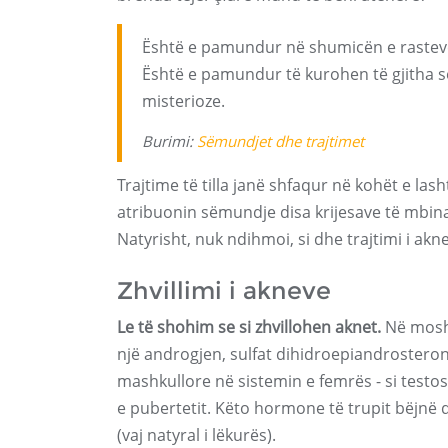
Është e pamundur në shumicën e rasteve t
Është e pamundur të kurohen të gjitha 
misterioze.
Burimi:
Sëmundjet
dhe trajtimet
Trajtime të tilla janë shfaqur në kohët e la
atribuonin sëmundje disa krijesave të mbina
Natyrisht, nuk ndihmoi, si dhe trajtimi i a
Zhvillimi i akneve
Le të shohim se si zhvillohen aknet.
Në moshë
një androgjen, sulfat dihidroepiandrosteron
mashkullore në sistemin e femrës - si test
e pubertetit. Këto hormone të trupit bëjnë
(vaj natyral i lëkurës).