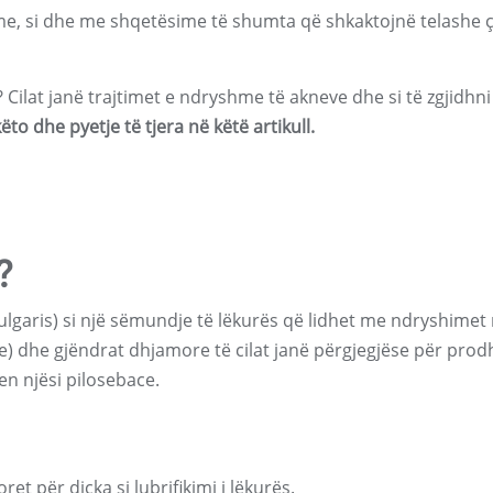
me, si dhe me shqetësime të shumta që shkaktojnë telashe 
? Cilat janë trajtimet e ndryshme të akneve dhe si të zgjidhni
to dhe pyetje të tjera në këtë artikull.
?
ulgaris) si një sëmundje të lëkurës që lidhet me ndryshimet
e) dhe gjëndrat dhjamore të cilat janë përgjegjëse për prod
n njësi pilosebace.
t për diçka si lubrifikimi i lëkurës.