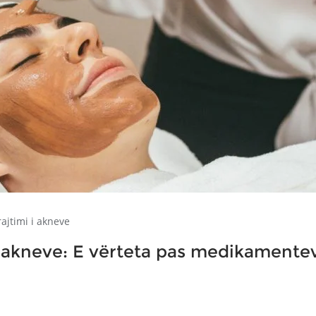
rajtimi i akneve
e akneve: E vërteta pas medikamente