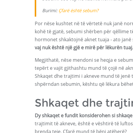
Burimi:
Çfarë është sebum?
Por nëse kushtet në të vërtetë nuk janë nor
kohë të gjatë, sebumi shërben për qëllime të 
hormonet shkaktojnë aknet tuaja - ato janë
vaj nuk është një gjë e mirë për lëkurën tuaj
Megjithatë, nëse mendoni se heqja e sebumit 
tepërt e vajit gjithashtu mund të çojë në a
Shkaqet dhe trajtimi i akneve mund të jenë
shpërndan sebumin, kështu që lëkura bëhet
Shkaqet dhe trajt
Dy shkaqet e fundit konsiderohen si shkaqe
trajtimit të akneve, është e vështirë të luft
brenda teje. Çfarë mund të bëni atëherë?