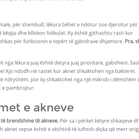
male, për shembull, lëkura bëhet e ndotur ose djersitur për
këqija dhe bllokon folikulat. Ky është gjithashtu rasti kur
 shkas për funksionin e tepërt të gjëndrave dhjamore.
Pra, 
.
nga lëkura juaj është detyra juaj prioritare, gaboheni. Sas
kne! Kjo ndodh në rastet kur aknet shkaktohen nga bakteret.
 të ndryshëm, por ky shkaktohet nga një mikrob i dëmshëm 
 e pambrojtur.
imet e akneve
 të brendshme të akneve.
Për sa i përket këtyre shkaqeve d
osh aknet sepse është e vështirë të luftosh diçka që merr orig