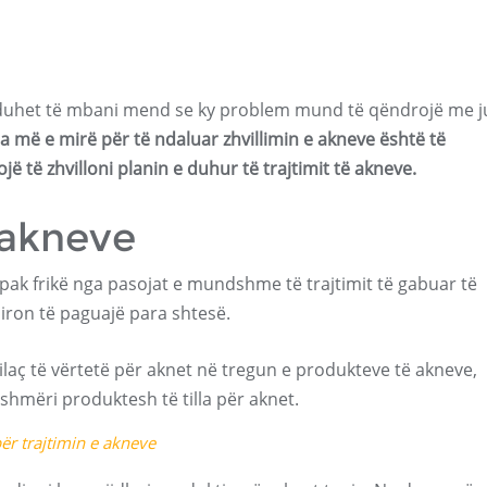
, duhet të mbani mend se ky problem mund të qëndrojë me j
 më e mirë për të ndaluar zhvillimin e akneve është të
jë të zhvilloni planin e duhur të trajtimit të akneve.
i akneve
pak frikë nga pasojat e mundshme të trajtimit të gabuar të
iron të paguajë para shtesë.
ilaç të vërtetë për aknet në tregun e produkteve të akneve,
hmëri produktesh të tilla për aknet.
ër trajtimin e akneve