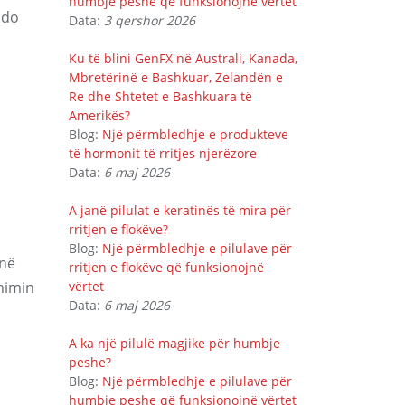
humbje peshe që funksionojnë vërtet
çdo
Data:
3 qershor 2026
Ku të blini GenFX në Australi, Kanada,
Mbretërinë e Bashkuar, Zelandën e
Re dhe Shtetet e Bashkuara të
Amerikës?
Blog:
Një përmbledhje e produkteve
të hormonit të rritjes njerëzore
Data:
6 maj 2026
A janë pilulat e keratinës të mira për
rritjen e flokëve?
Blog:
Një përmbledhje e pilulave për
 në
rritjen e flokëve që funksionojnë
himin
vërtet
Data:
6 maj 2026
A ka një pilulë magjike për humbje
peshe?
Blog:
Një përmbledhje e pilulave për
humbje peshe që funksionojnë vërtet