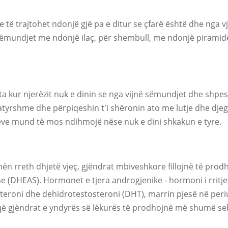
ë trajtohet ndonjë gjë pa e ditur se çfarë është dhe nga v
sëmundjet me ndonjë ilaç, për shembull, me ndonjë piramid
shta kur njerëzit nuk e dinin se nga vijnë sëmundjet dhe shpe
tyrshme dhe përpiqeshin t'i shëronin ato me lutje dhe djeg
kneve mund të mos ndihmojë nëse nuk e dini shkakun e tyre.
n rreth dhjetë vjeç, gjëndrat mbiveshkore fillojnë të prod
e (DHEAS). Hormonet e tjera androgjenike - hormoni i rritje
osteroni dhe dehidrotestosteroni (DHT), marrin pjesë në per
 që gjëndrat e yndyrës së lëkurës të prodhojnë më shumë 