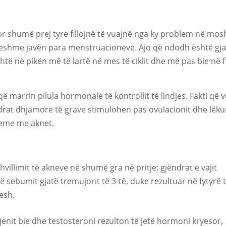
 shumë prej tyre fillojnë të vuajnë nga ky problem në mos
dueshme javën para menstruacioneve. Ajo që ndodh është gja
shtë në pikën më të lartë në mes të ciklit dhe më pas bie në f
që marrin pilula hormonale të kontrollit të lindjes. Fakti që 
rat dhjamore të grave stimulohen pas ovulacionit dhe lëku
leme me aknet.
villimit të akneve në shumë gra në pritje; gjëndrat e vajit
të sebumit gjatë tremujorit të 3-të, duke rezultuar në fytyrë 
esh.
enit bie dhe testosteroni rezulton të jetë hormoni kryesor,