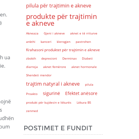
pilula për trajtimin e akneve
jen.
produkte për trajtimin
e akneve
ë
Akneaza
Gjeni i akneve
aknet e të rriturve
ankthi
kanceri
klerogjen
pastrohen
Krahasoni produktet për trajtimin e akneve
sh ua
zbokth
depresioni
Derminax
Diabeti
ie.
diarreja
aknet femërore
aknet hormonale
Shendeti mendor
trajtim natyral i akneve
pilula
sigurinë
Efektet anësore
Proakto
hojnë
produkt për kujdesin e lëkurës
Lëkura B5
s
zenmed
iudhën
sebum
POSTIMET E FUNDIT