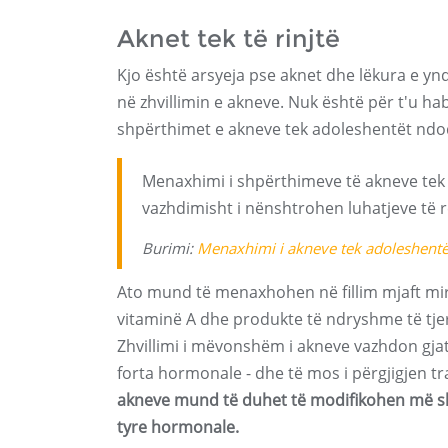
Aknet tek të rinjtë
Kjo është arsyeja pse aknet dhe lëkura e ynd
në zhvillimin e akneve. Nuk është për t'u h
shpërthimet e akneve tek adoleshentët ndod
Menaxhimi i shpërthimeve të akneve tek të
vazhdimisht i nënshtrohen luhatjeve të
Burimi:
Menaxhimi i akneve tek adoleshentë
Ato mund të menaxhohen në fillim mjaft mirë 
vitaminë A dhe produkte të ndryshme të tjer
Zhvillimi i mëvonshëm i akneve vazhdon gjat
forta hormonale - dhe të mos i përgjigjen t
akneve mund të duhet të modifikohen më shp
tyre hormonale.