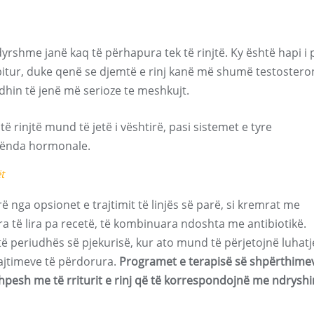
yrshme janë kaq të përhapura tek të rinjtë. Ky është hapi i 
abitur, duke qenë se djemtë e rinj kanë më shumë testostero
hin të jenë më serioze te meshkujt.
 rinjtë mund të jetë i vështirë, pasi sistemet e tyre
 rënda hormonale.
t
nga opsionet e trajtimit të linjës së parë, si kremrat me
a të lira pa recetë, të kombinuara ndoshta me antibiotikë.
ë periudhës së pjekurisë, kur ato mund të përjetojnë luhatj
rajtimeve të përdorura.
Programet e terapisë së shpërthime
esh me të rriturit e rinj që të korrespondojnë me ndrysh