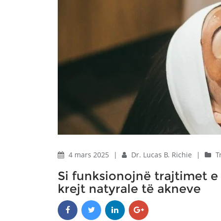
4 mars 2025
|
Dr. Lucas B. Richie
|
T
Si funksionojnë trajtimet 
krejt natyrale të akneve