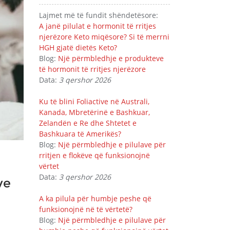
Lajmet më të fundit shëndetësore:
A janë pilulat e hormonit të rritjes
njerëzore Keto miqësore? Si të merrni
HGH gjatë dietës Keto?
Blog:
Një përmbledhje e produkteve
të hormonit të rritjes njerëzore
Data:
3 qershor 2026
Ku të blini Foliactive në Australi,
Kanada, Mbretërinë e Bashkuar,
Zelandën e Re dhe Shtetet e
Bashkuara të Amerikës?
Blog:
Një përmbledhje e pilulave për
rritjen e flokëve që funksionojnë
vërtet
Data:
3 qershor 2026
ve
A ka pilula për humbje peshe që
funksionojnë në të vërtetë?
Blog:
Një përmbledhje e pilulave për