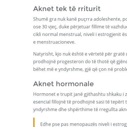
Aknet tek të rriturit
Shumë gra nuk kanë puçrra adoleshente, por
ose 30 vjeç, duke përjetuar fillime të vazh
cikli normal menstrual, niveli i estrogjenit ë
e menstruacioneve.
Natyrisht, kjo nuk është e vërtetë për gratë 
prodhojnë progesteron do të thotë që gjënd
bëhet më e yndyrshme, gjë që çon në prob
Aknet hormonale
Hormonet e trupit janë gjithashtu shkaku i zh
esencial fillojnë të prodhojnë sasi të tepërt 
yndyrshme dhe shpërthime të rregullta akn
Edhe pse pas menopauzës niveli i estrogj