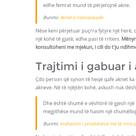
edhe femrat mund të përjetojnë akne.
Burimi:
Aknet e menopauzës
Nëse keni përjetuar puçrra fytyre një herë
një kohë të gjatë, edhe pasi të rriteni.
Mënyra
konsultoheni me mjekun, i cili do t'ju ndihmo
Trajtimi i gabuar 
Çdo person që synon të heqë qafe aknet ka 
akneve. Në të njëjtën kohë, askush nuk dësh
Dhe është shumë e vështirë të gjesh një 
megjithëse mund të hasim një shumëllojs
Burimi:
Krahasimi i produkteve më të mira p