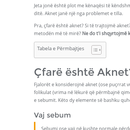
Jeta jonë është plot me kënaqësi të këndsh
ditë. Aknet janë një nga problemet e tilla.
Pra, çfarë është aknet? Si të trajtojmë aknet
metodën më të mirë?
Ne do t'i shqyrtojmë kë
Tabela e Përmbajtjes
Çfarë është Aknet
Fjalorët e konsiderojnë aknet (ose puçrrat v
folikulat (vrima në lëkurë që përmbajnë qim
e sebumit. Këto dy elemente së bashku quhe
Vaj sebum
Sebumi ose vaji në kushte normale përdore