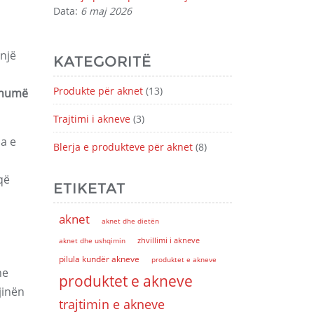
Data:
6 maj 2026
 një
KATEGORITË
Produkte për aknet
(13)
shumë
Trajtimi i akneve
(3)
ia e
Blerja e produkteve për aknet
(8)
që
ETIKETAT
aknet
aknet dhe dietën
aknet dhe ushqimin
zhvillimi i akneve
pilula kundër akneve
produktet e akneve
he
produktet e akneve
jinën
trajtimin e akneve