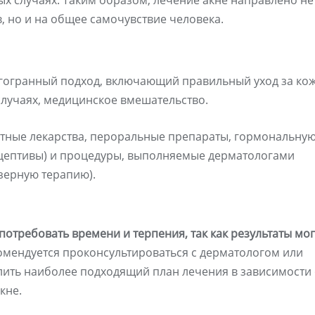
ых случаях. Таким образом, лечение акне направлено не
, но и на общее самочувствие человека.
гогранный подход, включающий правильный уход за кож
случаях, медицинское вмешательство.
стные лекарства, пероральные препараты, гормональну
цептивы) и процедуры, выполняемые дерматологами
зерную терапию).
потребовать времени и терпения, так как результаты мог
мендуется проконсультироваться с дерматологом или
ить наиболее подходящий план лечения в зависимости 
кне.