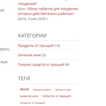
похудения?
Блог:
Обзор таблеток для похудения,
как
которые действительно работают
Дата:
6 мая 2026 г.
КАТЕГОРИИ
Продукты от прыщей
(13)
тресс,
Лечение акне
(3)
слых
Покупка средств от прыщей
(8)
ТЕГИ
акне
прыщи и диета
прыщи и еда
таблетки от прыщей
развитие акне
продукты от прыщей