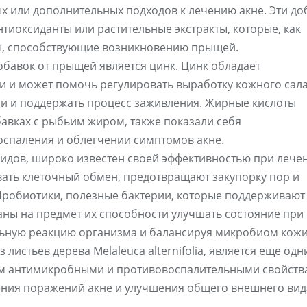
ых или дополнительных подходов к лечению акне. Эти до
тиоксиданты или растительные экстракты, которые, как
ры, способствующие возникновению прыщей.
бавок от прыщей является цинк. Цинк обладает
 и может помочь регулировать выработку кожного сала
и и поддержать процесс заживления. Жирные кислоты
авках с рыбьим жиром, также показали себя
паления и облегчении симптомов акне.
оидов, широко известен своей эффективностью при лече
вать клеточный обмен, предотвращают закупорку пор и
 Пробиотики, полезные бактерии, которые поддерживают
ны на предмет их способности улучшать состояние при
льную реакцию организма и балансируя микробиом кожи
листьев дерева Melaleuca alternifolia, является еще од
м антимикробными и противовоспалительными свойств
ения поражений акне и улучшения общего внешнего вид