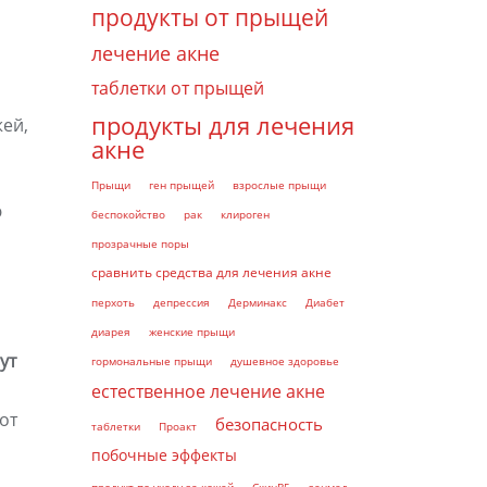
продукты от прыщей
лечение акне
таблетки от прыщей
продукты для лечения
ей,
акне
Прыщи
ген прыщей
взрослые прыщи
ю
беспокойство
рак
клироген
прозрачные поры
сравнить средства для лечения акне
перхоть
депрессия
Дерминакс
Диабет
диарея
женские прыщи
ут
гормональные прыщи
душевное здоровье
естественное лечение акне
от
безопасность
таблетки
Проакт
побочные эффекты