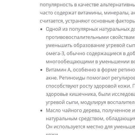
популярность в качестве альтернативн
часто содержат витамины, минералы, ан
считается, устраняют основные факто
Одной из популярных натуральных до
противовоспалительными свойствами
уменьшить образование угревой сып
омега-3, обычно содержащиеся в доб
многообещающими в уменьшении вос
Витамин А, особенно в форме ретин
акне. Ретиноиды помогают регулиро
способствуют росту здоровой кожи.
здоровье кишечника, были исследова
угревой сыпи, модулируя воспалите
Масло чайного дерева, полученное из 
натуральным средством, обладающи
Он используется местно для уменьш
кожи.