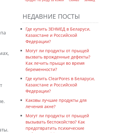
продукт по уходу за кожей
СкинB5
зенмед
НЕДАВНИЕ ПОСТЫ
Где купить ЗЕНМЕД в Беларуси,
ипа
Казахстане и Российской
Федерации?
Могут ли продукты от прыщей
мах,
вызвать врожденные дефекты?
Как лечить прыщи во время
беременности?
Где купить ClearPores в Беларуси,
т
Казахстане и Российской
Федерации?
Каковы лучшие продукты для
е.
лечения акне?
Могут ли продукты от прыщей
вызывать беспокойство? Как
предотвратить психические
аты.