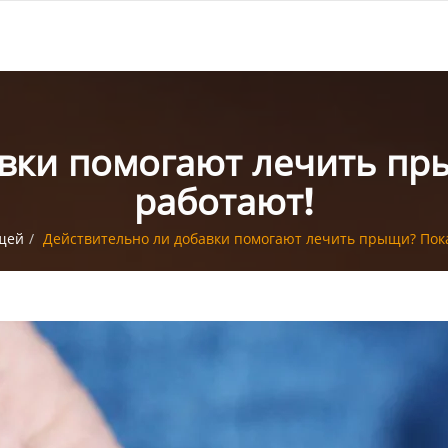
вки помогают лечить пр
работают!
щей
Действительно ли добавки помогают лечить прыщи? Пока