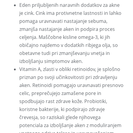
Eden priljubljenih naravnih dodatkov za akne
je cink. Cink ima protivnetne lastnosti in lahko
pomaga uravnavati nastajanje sebuma,
zmanjša nastajanje aken in podpira proces
celjenja. Maščobne kisline omega-3, ki jih
običajno najdemo v dodatkih ribjega olja, so
obetavne tudi pri zmanjševanju vnetja in
izboljšanju simptomov aken.
Vitamin A, zlasti v obliki retinoidov, je splošno
priznan po svoji učinkovitosti pri zdravljenju
aken. Retinoidi pomagajo uravnavati presnovo
celic, preprečujejo zamašene pore in
spodbujajo rast zdrave kože. Probiotiki,
koristne bakterije, ki podpirajo zdravje
črevesja, so raziskali glede njihovega
potenciala za izboljšanje aken z moduliranjem