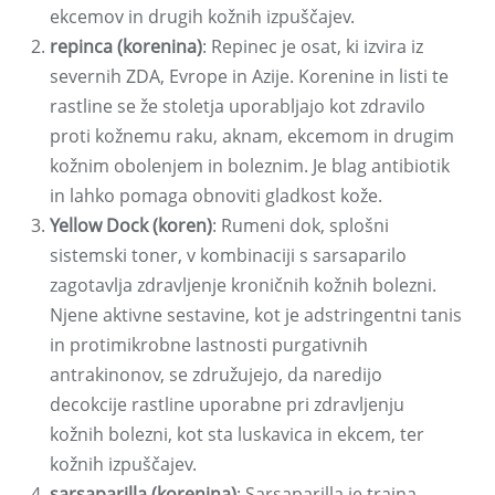
ekcemov in drugih kožnih izpuščajev.
repinca (korenina)
: Repinec je osat, ki izvira iz
severnih ZDA, Evrope in Azije. Korenine in listi te
rastline se že stoletja uporabljajo kot zdravilo
proti kožnemu raku, aknam, ekcemom in drugim
kožnim obolenjem in boleznim. Je blag antibiotik
in lahko pomaga obnoviti gladkost kože.
Yellow Dock (koren)
: Rumeni dok, splošni
sistemski toner, v kombinaciji s sarsaparilo
zagotavlja zdravljenje kroničnih kožnih bolezni.
Njene aktivne sestavine, kot je adstringentni tanis
in protimikrobne lastnosti purgativnih
antrakinonov, se združujejo, da naredijo
decokcije rastline uporabne pri zdravljenju
kožnih bolezni, kot sta luskavica in ekcem, ter
kožnih izpuščajev.
sarsaparilla (korenina)
: Sarsaparilla je trajna