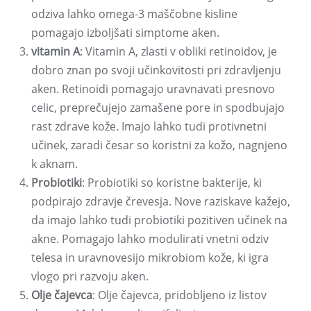
odziva lahko omega-3 maščobne kisline
pomagajo izboljšati simptome aken.
vitamin A
: Vitamin A, zlasti v obliki retinoidov, je
dobro znan po svoji učinkovitosti pri zdravljenju
aken. Retinoidi pomagajo uravnavati presnovo
celic, preprečujejo zamašene pore in spodbujajo
rast zdrave kože. Imajo lahko tudi protivnetni
učinek, zaradi česar so koristni za kožo, nagnjeno
k aknam.
Probiotiki
: Probiotiki so koristne bakterije, ki
podpirajo zdravje črevesja. Nove raziskave kažejo,
da imajo lahko tudi probiotiki pozitiven učinek na
akne. Pomagajo lahko modulirati vnetni odziv
telesa in uravnovesijo mikrobiom kože, ki igra
vlogo pri razvoju aken.
Olje čajevca
: Olje čajevca, pridobljeno iz listov