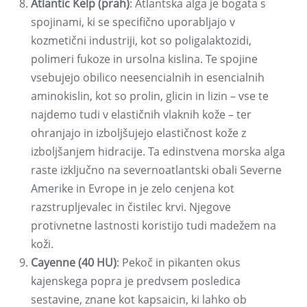
Atlantic Kelp (prah)
: Atlantska alga je bogata s
spojinami, ki se specifično uporabljajo v
kozmetični industriji, kot so poligalaktozidi,
polimeri fukoze in ursolna kislina. Te spojine
vsebujejo obilico neesencialnih in esencialnih
aminokislin, kot so prolin, glicin in lizin – vse te
najdemo tudi v elastičnih vlaknih kože – ter
ohranjajo in izboljšujejo elastičnost kože z
izboljšanjem hidracije. Ta edinstvena morska alga
raste izključno na severnoatlantski obali Severne
Amerike in Evrope in je zelo cenjena kot
razstrupljevalec in čistilec krvi. Njegove
protivnetne lastnosti koristijo tudi madežem na
koži.
Cayenne (40 HU)
: Pekoč in pikanten okus
kajenskega popra je predvsem posledica
sestavine, znane kot kapsaicin, ki lahko ob