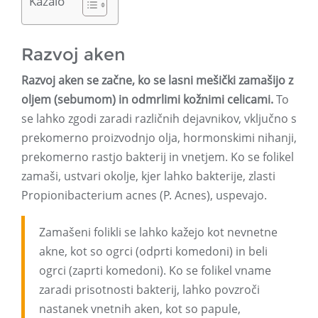
Kazalo
Razvoj aken
Razvoj aken se začne, ko se lasni mešički zamašijo z
oljem (sebumom) in odmrlimi kožnimi celicami.
To
se lahko zgodi zaradi različnih dejavnikov, vključno s
prekomerno proizvodnjo olja, hormonskimi nihanji,
prekomerno rastjo bakterij in vnetjem. Ko se folikel
zamaši, ustvari okolje, kjer lahko bakterije, zlasti
Propionibacterium acnes (P. Acnes), uspevajo.
Zamašeni folikli se lahko kažejo kot nevnetne
akne, kot so ogrci (odprti komedoni) in beli
ogrci (zaprti komedoni). Ko se folikel vname
zaradi prisotnosti bakterij, lahko povzroči
nastanek vnetnih aken, kot so papule,