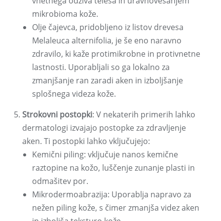
vnetnega odziva telesa in uravnovešanjem
mikrobioma kože.
Olje čajevca, pridobljeno iz listov drevesa
Melaleuca alternifolia, je še eno naravno
zdravilo, ki kaže protimikrobne in protivnetne
lastnosti. Uporabljali so ga lokalno za
zmanjšanje ran zaradi aken in izboljšanje
splošnega videza kože.
Strokovni postopki
: V nekaterih primerih lahko
dermatologi izvajajo postopke za zdravljenje
aken. Ti postopki lahko vključujejo:
Kemični piling: vključuje nanos kemične
raztopine na kožo, luščenje zunanje plasti in
odmašitev por.
Mikrodermoabrazija: Uporablja napravo za
nežen piling kože, s čimer zmanjša videz aken