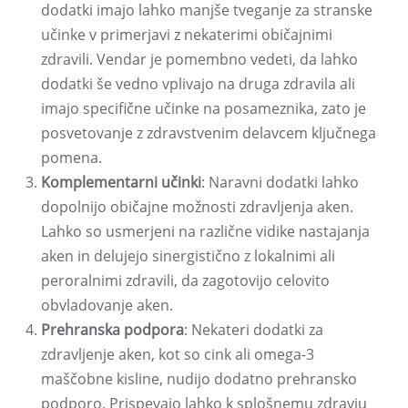
dodatki imajo lahko manjše tveganje za stranske
učinke v primerjavi z nekaterimi običajnimi
zdravili. Vendar je pomembno vedeti, da lahko
dodatki še vedno vplivajo na druga zdravila ali
imajo specifične učinke na posameznika, zato je
posvetovanje z zdravstvenim delavcem ključnega
pomena.
Komplementarni učinki
: Naravni dodatki lahko
dopolnijo običajne možnosti zdravljenja aken.
Lahko so usmerjeni na različne vidike nastajanja
aken in delujejo sinergistično z lokalnimi ali
peroralnimi zdravili, da zagotovijo celovito
obvladovanje aken.
Prehranska podpora
: Nekateri dodatki za
zdravljenje aken, kot so cink ali omega-3
maščobne kisline, nudijo dodatno prehransko
podporo. Prispevajo lahko k splošnemu zdravju