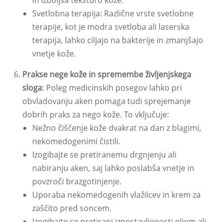
in izboljša teksturo kože.
Svetlobna terapija: Različne vrste svetlobne
terapije, kot je modra svetloba ali laserska
terapija, lahko ciljajo na bakterije in zmanjšajo
vnetje kože.
Prakse nege kože in spremembe življenjskega
sloga
: Poleg medicinskih posegov lahko pri
obvladovanju aken pomaga tudi sprejemanje
dobrih praks za nego kože. To vključuje:
Nežno čiščenje kože dvakrat na dan z blagimi,
nekomedogenimi čistili.
Izogibajte se pretiranemu drgnjenju ali
nabiranju aken, saj lahko poslabša vnetje in
povzroči brazgotinjenje.
Uporaba nekomedogenih vlažilcev in krem ​​za
zaščito pred soncem.
Izogibajte se pretirani izpostavljenosti oljem ali