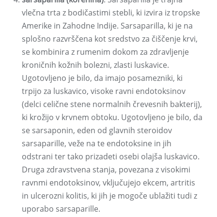
vlečna trta z bodičastimi stebli, ki izvira iz tropske
Amerike in Zahodne Indije. Sarsaparilla, ki je na
splošno razvrščena kot sredstvo za čiščenje krvi,
se kombinira z rumenim dokom za zdravljenje
kroničnih kožnih bolezni, zlasti luskavice.
Ugotovljeno je bilo, da imajo posamezniki, ki
trpijo za luskavico, visoke ravni endotoksinov
(delci celične stene normalnih črevesnih bakterij),
ki krožijo v krvnem obtoku. Ugotovljeno je bilo, da
se sarsaponin, eden od glavnih steroidov
sarsaparille, veže na te endotoksine in jih
odstrani ter tako prizadeti osebi olajša luskavico.
Druga zdravstvena stanja, povezana z visokimi
ravnmi endotoksinov, vključujejo ekcem, artritis
in ulcerozni kolitis, ki jih je mogoče ublažiti tudi z
uporabo sarsaparille.