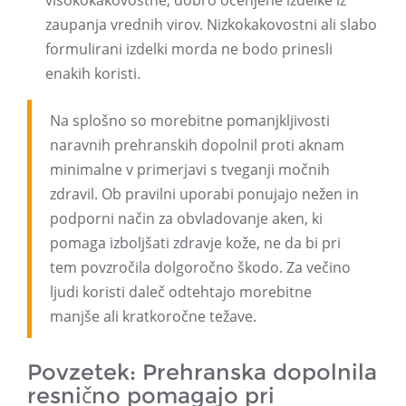
visokokakovostne, dobro ocenjene izdelke iz
zaupanja vrednih virov. Nizkokakovostni ali slabo
formulirani izdelki morda ne bodo prinesli
enakih koristi.
Na splošno so morebitne pomanjkljivosti
naravnih prehranskih dopolnil proti aknam
minimalne v primerjavi s tveganji močnih
zdravil. Ob pravilni uporabi ponujajo nežen in
podporni način za obvladovanje aken, ki
pomaga izboljšati zdravje kože, ne da bi pri
tem povzročila dolgoročno škodo. Za večino
ljudi koristi daleč odtehtajo morebitne
manjše ali kratkoročne težave.
Povzetek: Prehranska dopolnila
resnično pomagajo pri