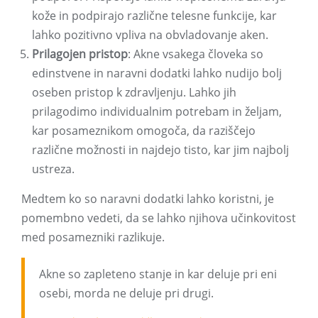
kože in podpirajo različne telesne funkcije, kar
lahko pozitivno vpliva na obvladovanje aken.
Prilagojen pristop
: Akne vsakega človeka so
edinstvene in naravni dodatki lahko nudijo bolj
oseben pristop k zdravljenju. Lahko jih
prilagodimo individualnim potrebam in željam,
kar posameznikom omogoča, da raziščejo
različne možnosti in najdejo tisto, kar jim najbolj
ustreza.
Medtem ko so naravni dodatki lahko koristni, je
pomembno vedeti, da se lahko njihova učinkovitost
med posamezniki razlikuje.
Akne so zapleteno stanje in kar deluje pri eni
osebi, morda ne deluje pri drugi.