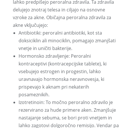
lahko predpišejo peroralna zdravila. Ta zdravila
delujejo znotraj telesa in ciljajo na osnovne
vzroke za akne. Običajna peroralna zdravila za
akne vključujejo:
Antibiotiki: peroralni antibiotiki, kot sta
doksiciklin ali minociklin, pomagajo zmanjšati
vnetje in uničiti bakterije.
Hormonsko zdravljenje: Peroralni
kontraceptivi (kontracepcijske tablete), ki
vsebujejo estrogen in progestin, lahko
uravnavajo hormonska neravnovesja, ki
prispevajo k aknam pri nekaterih
posameznikih.
Izotretinoin: To močno peroralno zdravilo je
rezervirano za hude primere aken. Zmanjšuje
nastajanje sebuma, se bori proti vnetjem in
lahko zagotovi dolgoročno remisijo. Vendar pa