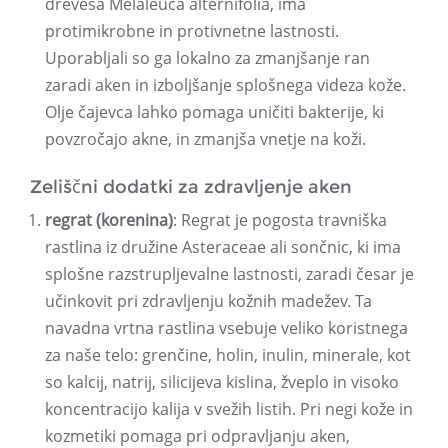
drevesa Melaleuca alternifolia, ima
protimikrobne in protivnetne lastnosti.
Uporabljali so ga lokalno za zmanjšanje ran
zaradi aken in izboljšanje splošnega videza kože.
Olje čajevca lahko pomaga uničiti bakterije, ki
povzročajo akne, in zmanjša vnetje na koži.
Zeliščni dodatki za zdravljenje aken
regrat (korenina)
: Regrat je pogosta travniška
rastlina iz družine Asteraceae ali sončnic, ki ima
splošne razstrupljevalne lastnosti, zaradi česar je
učinkovit pri zdravljenju kožnih madežev. Ta
navadna vrtna rastlina vsebuje veliko koristnega
za naše telo: grenčine, holin, inulin, minerale, kot
so kalcij, natrij, silicijeva kislina, žveplo in visoko
koncentracijo kalija v svežih listih. Pri negi kože in
kozmetiki pomaga pri odpravljanju aken,