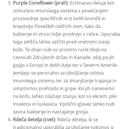
Purple Coneflower (prah)
: Echinacea deluje kot
stimulans imunskega sistema s povečanjem
proizvodnje specifičnih vrst belih krvničk in
krepitvijo človeških celičnih sten, tako da
bakterije in virusi težje prodrejo v celice. Uporaba
tega zelišča lahko zaščiti pred vnetnimi stanji
kože. Te divje rože so prvotno rasle divje na
ravnicah Združenih držav in Kanade, zdaj pa jih
gojijo v Evropi in delih Azije ter v Severni Ameriki.
Jemljejo se peroralno za izboljšanje odziva
imunskega sistema ter za zmanjšanje trajanja in
simptomov prehlada in gripe. Ko jih nanesemo
na kožo, lahko olajšajo stanja, kot so ekcem, piki
insektov in luskavica. Vijolični iglavec lahko tudi
zavira bakterije in nastajanje gnoja.
Rdeča detelja (cvet)
: Rdeča detelja, ki se
tradicionalno uporablja za izločanje toksinov iz