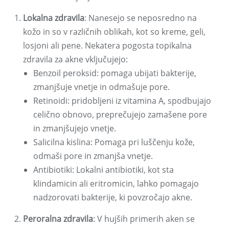
Lokalna zdravila
: Nanesejo se neposredno na
kožo in so v različnih oblikah, kot so kreme, geli,
losjoni ali pene. Nekatera pogosta topikalna
zdravila za akne vključujejo:
Benzoil peroksid: pomaga ubijati bakterije,
zmanjšuje vnetje in odmašuje pore.
Retinoidi: pridobljeni iz vitamina A, spodbujajo
celično obnovo, preprečujejo zamašene pore
in zmanjšujejo vnetje.
Salicilna kislina: Pomaga pri luščenju kože,
odmaši pore in zmanjša vnetje.
Antibiotiki: Lokalni antibiotiki, kot sta
klindamicin ali eritromicin, lahko pomagajo
nadzorovati bakterije, ki povzročajo akne.
Peroralna zdravila
: V hujših primerih aken se