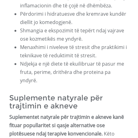
inflamacionin dhe të çojë në dhëmbëza.
Përdorimi i hidratuesve dhe kremrave kundër
diellit jo komedogjenë.
Shmangia e ekspozimit të tepërt ndaj vajrave
ose kozmetikës me yndyrë.
Menaxhimi i niveleve të stresit dhe praktikimi i
teknikave të reduktimit të stresit.
Ndjekja e një diete të ekuilibruar të pasur me
fruta, perime, drithëra dhe proteina pa
yndyrë.
Suplemente natyrale për
trajtimin e akneve
Suplementet natyrale për trajtimin e akneve kanë
fituar popullaritet si qasje alternative ose
plotësuese ndaj terapive konvencionale.
Këto