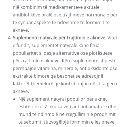
një kombinim të medikamenteve aktuale,
antibiotikëve oralë ose trajtimeve hormonale për
të synuar aspekte të ndryshme të formimit të
akneve.
Suplemente natyrale për trajtimin e akneve
: Vitet
e fundit, suplementet natyrale kanë fituar
popullaritet si qasje alternative ose plotësuese
për trajtimin e akneve. Këto suplemente shpesh
përmbajnë vitamina, minerale, antioksidantë ose
ekstrakte bimore që besohet se adresojnë
faktorët themelorë që kontribuojnë në shfaqjen e
akneve.
Një suplement natyral popullor për aknet
është zinku. Zinku ka veti anti-inflamatore dhe
mund të ndihmojë në rregullimin e prodhimit
të sebumit, të zvogëlojë formimin e lezioneve