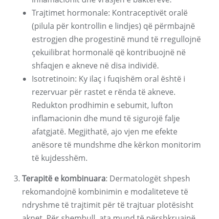
Trajtimet hormonale: Kontraceptivët oralë
(pilula për kontrollin e lindjes) që përmbajnë
estrogjen dhe progestinë mund të rregullojnë
çekuilibrat hormonalë që kontribuojnë në
shfaqjen e akneve në disa individë.
Isotretinoin: Ky ilaç i fuqishëm oral është i
rezervuar për rastet e rënda të akneve.
Redukton prodhimin e sebumit, lufton
inflamacionin dhe mund të sigurojë falje
afatgjatë. Megjithatë, ajo vjen me efekte
anësore të mundshme dhe kërkon monitorim
të kujdesshëm.
Terapitë e kombinuara
: Dermatologët shpesh
rekomandojnë kombinimin e modaliteteve të
ndryshme të trajtimit për të trajtuar plotësisht
aknet. Për shembull, ata mund të përshkruajnë