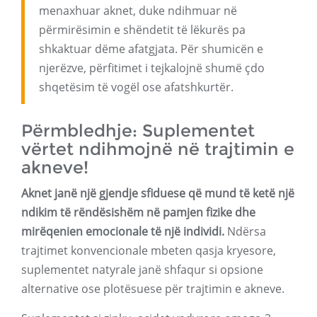
menaxhuar aknet, duke ndihmuar në
përmirësimin e shëndetit të lëkurës pa
shkaktuar dëme afatgjata. Për shumicën e
njerëzve, përfitimet i tejkalojnë shumë çdo
shqetësim të vogël ose afatshkurtër.
Përmbledhje: Suplementet
vërtet ndihmojnë në trajtimin e
akneve!
Aknet janë një gjendje sfiduese që mund të ketë një
ndikim të rëndësishëm në pamjen fizike dhe
mirëqenien emocionale të një individi.
Ndërsa
trajtimet konvencionale mbeten qasja kryesore,
suplementet natyrale janë shfaqur si opsione
alternative ose plotësuese për trajtimin e akneve.