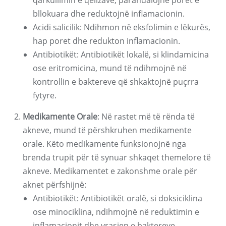
qarkullimin e qelizave, parandalojnë poret e
bllokuara dhe reduktojnë inflamacionin.
Acidi salicilik: Ndihmon në eksfolimin e lëkurës,
hap poret dhe redukton inflamacionin.
Antibiotikët: Antibiotikët lokalë, si klindamicina
ose eritromicina, mund të ndihmojnë në
kontrollin e baktereve që shkaktojnë puçrra
fytyre.
Medikamente Orale
: Në rastet më të rënda të
akneve, mund të përshkruhen medikamente
orale. Këto medikamente funksionojnë nga
brenda trupit për të synuar shkaqet themelore të
akneve. Medikamentet e zakonshme orale për
aknet përfshijnë:
Antibiotikët: Antibiotikët oralë, si doksiciklina
ose minociklina, ndihmojnë në reduktimin e
inflamacionit dhe vrasjen e baktereve.