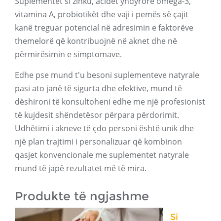
Suplementet si zinku, acidet yndyrore omega-3,
vitamina A, probiotikët dhe vaji i pemës së çajit
kanë treguar potencial në adresimin e faktorëve
themelorë që kontribuojnë në aknet dhe në
përmirësimin e simptomave.
Edhe pse mund t'u besoni suplementeve natyrale
pasi ato janë të sigurta dhe efektive, mund të
dëshironi të konsultoheni edhe me një profesionist
të kujdesit shëndetësor përpara përdorimit.
Udhëtimi i akneve të çdo personi është unik dhe
një plan trajtimi i personalizuar që kombinon
qasjet konvencionale me suplementet natyrale
mund të japë rezultatet më të mira.
Produkte të ngjashme
Si