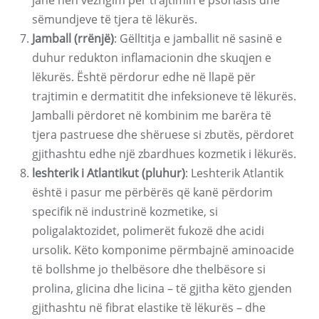
janë nën vëzhgim për trajtimin e psoriasis dhe
sëmundjeve të tjera të lëkurës.
Jamball (rrënjë)
: Gëlltitja e jamballit në sasinë e
duhur redukton inflamacionin dhe skuqjen e
lëkurës. Është përdorur edhe në llapë për
trajtimin e dermatitit dhe infeksioneve të lëkurës.
Jamballi përdoret në kombinim me barëra të
tjera pastruese dhe shëruese si zbutës, përdoret
gjithashtu edhe një zbardhues kozmetik i lëkurës.
leshterik i Atlantikut (pluhur)
: Leshterik Atlantik
është i pasur me përbërës që kanë përdorim
specifik në industrinë kozmetike, si
poligalaktozidet, polimerët fukozë dhe acidi
ursolik. Këto komponime përmbajnë aminoacide
të bollshme jo thelbësore dhe thelbësore si
prolina, glicina dhe licina – të gjitha këto gjenden
gjithashtu në fibrat elastike të lëkurës – dhe