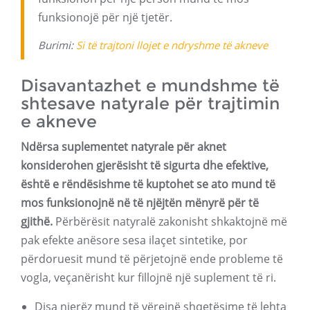
funksionojë për një tjetër.
Burimi:
Si të trajtoni llojet e ndryshme të akneve
Disavantazhet e mundshme të
shtesave natyrale për trajtimin
e akneve
Ndërsa suplementet natyrale për aknet
konsiderohen gjerësisht të sigurta dhe efektive,
është e rëndësishme të kuptohet se ato mund të
mos funksionojnë në të njëjtën mënyrë për të
gjithë.
Përbërësit natyralë zakonisht shkaktojnë më
pak efekte anësore sesa ilaçet sintetike, por
përdoruesit mund të përjetojnë ende probleme të
vogla, veçanërisht kur fillojnë një suplement të ri.
Disa njerëz mund të vërejnë shqetësime të lehta