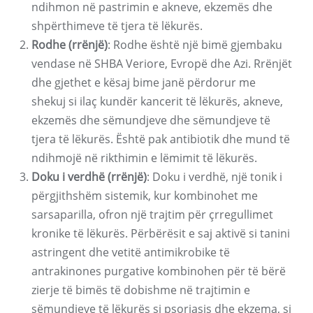
ndihmon në pastrimin e akneve, ekzemës dhe
shpërthimeve të tjera të lëkurës.
Rodhe (rrënjë)
: Rodhe është një bimë gjembaku
vendase në SHBA Veriore, Evropë dhe Azi. Rrënjët
dhe gjethet e kësaj bime janë përdorur me
shekuj si ilaç kundër kancerit të lëkurës, akneve,
ekzemës dhe sëmundjeve dhe sëmundjeve të
tjera të lëkurës. Është pak antibiotik dhe mund të
ndihmojë në rikthimin e lëmimit të lëkurës.
Doku i verdhë (rrënjë)
: Doku i verdhë, një tonik i
përgjithshëm sistemik, kur kombinohet me
sarsaparilla, ofron një trajtim për çrregullimet
kronike të lëkurës. Përbërësit e saj aktivë si tanini
astringent dhe vetitë antimikrobike të
antrakinones purgative kombinohen për të bërë
zierje të bimës të dobishme në trajtimin e
sëmundjeve të lëkurës si psoriasis dhe ekzema, si