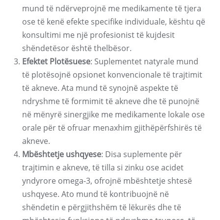
mund të ndërveprojnë me medikamente të tjera
ose të kenë efekte specifike individuale, kështu që
konsultimi me një profesionist të kujdesit
shëndetësor është thelbësor.
Efektet Plotësuese
: Suplementet natyrale mund
të plotësojnë opsionet konvencionale të trajtimit
të akneve. Ata mund të synojnë aspekte të
ndryshme të formimit të akneve dhe të punojnë
në mënyrë sinergjike me medikamente lokale ose
orale për të ofruar menaxhim gjithëpërfshirës të
akneve.
Mbështetje ushqyese
: Disa suplemente për
trajtimin e akneve, të tilla si zinku ose acidet
yndyrore omega-3, ofrojnë mbështetje shtesë
ushqyese. Ato mund të kontribuojnë në
shëndetin e përgjithshëm të lëkurës dhe të