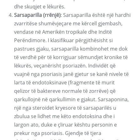
dhe skuqjet e lëkurës.
Sarsaparilla (rrënjë)
: Sarsaparilla është një hardhi
zvarritëse shumëvjeçare me kërcell gjembash,
vendase në Amerikën tropikale dhe Inditë
Perëndimore. I klasifikuar përgjithësisht si
pastrues gjaku, sarsaparilla kombinohet me dok
të verdhë për të korrigjuar sëmundjet kronike të
lëkurës, veçanërisht psoriazën. Individët që
vuajnë nga psoriasis janë gjetur se kanë nivele të
larta të endotoksinave (fragmente të murit
qelizor të baktereve normale të zorrëve) që
qarkullojnë në qarkullimin e gjakut. Sarsaponina,
një nga steroidet kryesore të sarsaparilës u
zbulua se lidhet me këto endotoksina dhe i
largon ato, duke e çliruar kështu personin e
prekur nga psoriasis. Gjendje të tjera