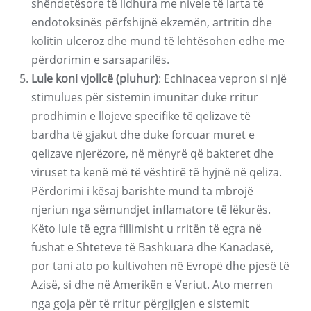
shëndetësore të lidhura me nivele të larta të
endotoksinës përfshijnë ekzemën, artritin dhe
kolitin ulceroz dhe mund të lehtësohen edhe me
përdorimin e sarsaparilës.
Lule koni vjollcë (pluhur)
: Echinacea vepron si një
stimulues për sistemin imunitar duke rritur
prodhimin e llojeve specifike të qelizave të
bardha të gjakut dhe duke forcuar muret e
qelizave njerëzore, në mënyrë që bakteret dhe
viruset ta kenë më të vështirë të hyjnë në qeliza.
Përdorimi i kësaj barishte mund ta mbrojë
njeriun nga sëmundjet inflamatore të lëkurës.
Këto lule të egra fillimisht u rritën të egra në
fushat e Shteteve të Bashkuara dhe Kanadasë,
por tani ato po kultivohen në Evropë dhe pjesë të
Azisë, si dhe në Amerikën e Veriut. Ato merren
nga goja për të rritur përgjigjen e sistemit