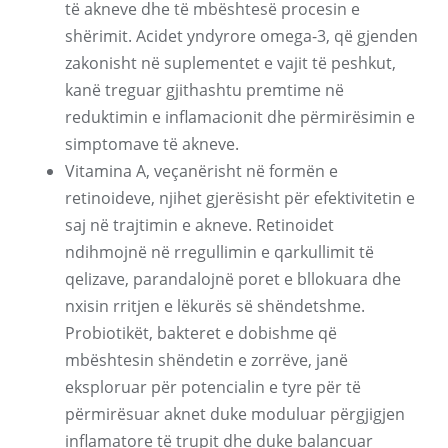
të akneve dhe të mbështesë procesin e
shërimit. Acidet yndyrore omega-3, që gjenden
zakonisht në suplementet e vajit të peshkut,
kanë treguar gjithashtu premtime në
reduktimin e inflamacionit dhe përmirësimin e
simptomave të akneve.
Vitamina A, veçanërisht në formën e
retinoideve, njihet gjerësisht për efektivitetin e
saj në trajtimin e akneve. Retinoidet
ndihmojnë në rregullimin e qarkullimit të
qelizave, parandalojnë poret e bllokuara dhe
nxisin rritjen e lëkurës së shëndetshme.
Probiotikët, bakteret e dobishme që
mbështesin shëndetin e zorrëve, janë
eksploruar për potencialin e tyre për të
përmirësuar aknet duke moduluar përgjigjen
inflamatore të trupit dhe duke balancuar