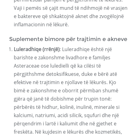
Vaji i pemës së çajit mund të ndihmojë në vrasjen
e baktereve që shkaktojnë aknet dhe zvogëlojnë
inflamacionin në lëkurë.
Suplemente bimore për trajtimin e akneve
Luleradhiqe (rrënjë)
: Luleradhiqe është një
barishte e zakonshme livadhore e familjes
Asteraceae ose luledielli që ka cilësi të
përgjithshme detoksifikuese, duke e bërë atë
efektive në trajtimin e njollave të lëkurës. Kjo
bimë e zakonshme e oborrit përmban shumë
gjëra që janë të dobishme për trupin tonë:
përbërës të hidhur, kolinë, inulinë, minerale si
kalciumi, natriumi, acidi silicik, squfuri dhe një
përqendrim i lartë i kaliumit dhe në gjethet e
freskëta. Në kujdesin e lëkurës dhe kozmetikës,