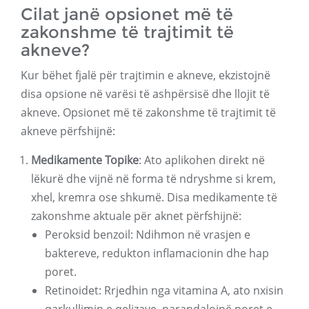
Cilat janë opsionet më të
zakonshme të trajtimit të
akneve?
Kur bëhet fjalë për trajtimin e akneve, ekzistojnë
disa opsione në varësi të ashpërsisë dhe llojit të
akneve. Opsionet më të zakonshme të trajtimit të
akneve përfshijnë:
Medikamente Topike
: Ato aplikohen direkt në
lëkurë dhe vijnë në forma të ndryshme si krem,
xhel, kremra ose shkumë. Disa medikamente të
zakonshme aktuale për aknet përfshijnë:
Peroksid benzoil: Ndihmon në vrasjen e
baktereve, redukton inflamacionin dhe hap
poret.
Retinoidet: Rrjedhin nga vitamina A, ato nxisin