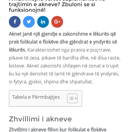
trajtimin e akneve? Zbuloni se si
funksionojnë!
Aknet janë një gjendje e zakonshme e lëkurës që
prek folikulat e flokëve dhe gjëndrat e yndyrës së
lëkurës.
Karakterizohet nga prania e puçrrave,
pikave të zeza, pikave të bardha dhe, në disa raste,
kisteve. Aknet zakonisht shfaqen në zonat e trupit
ku ka një densitet të lartë të gjëndrave të yndyrës,
si fytyra, gjoksi, shpina dhe shpatullat.
Tabela e Përmbajtjes
Zhvillimi i akneve
Zhvillimi i akneve fillon kur folikulat e flokëve