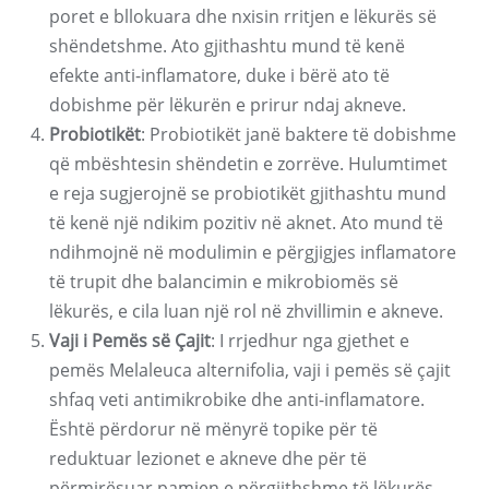
poret e bllokuara dhe nxisin rritjen e lëkurës së
shëndetshme. Ato gjithashtu mund të kenë
efekte anti-inflamatore, duke i bërë ato të
dobishme për lëkurën e prirur ndaj akneve.
Probiotikët
: Probiotikët janë baktere të dobishme
që mbështesin shëndetin e zorrëve. Hulumtimet
e reja sugjerojnë se probiotikët gjithashtu mund
të kenë një ndikim pozitiv në aknet. Ato mund të
ndihmojnë në modulimin e përgjigjes inflamatore
të trupit dhe balancimin e mikrobiomës së
lëkurës, e cila luan një rol në zhvillimin e akneve.
Vaji i Pemës së Çajit
: I rrjedhur nga gjethet e
pemës Melaleuca alternifolia, vaji i pemës së çajit
shfaq veti antimikrobike dhe anti-inflamatore.
Është përdorur në mënyrë topike për të
reduktuar lezionet e akneve dhe për të
përmirësuar pamjen e përgjithshme të lëkurës.