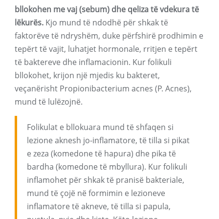
bllokohen me vaj (sebum) dhe qeliza të vdekura të
lëkurës.
Kjo mund të ndodhë për shkak të
faktorëve të ndryshëm, duke përfshirë prodhimin e
tepërt të vajit, luhatjet hormonale, rritjen e tepërt
të baktereve dhe inflamacionin. Kur folikuli
bllokohet, krijon një mjedis ku bakteret,
veçanërisht Propionibacterium acnes (P. Acnes),
mund të lulëzojnë.
Folikulat e bllokuara mund të shfaqen si
lezione aknesh jo-inflamatore, të tilla si pikat
e zeza (komedone të hapura) dhe pika të
bardha (komedone të mbyllura). Kur folikuli
inflamohet për shkak të pranisë bakteriale,
mund të çojë në formimin e lezioneve
inflamatore të akneve, të tilla si papula,