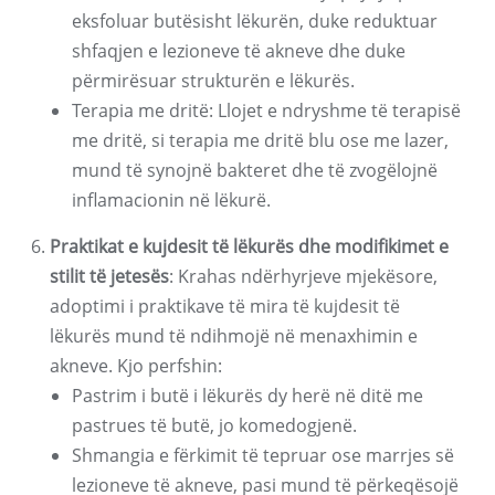
eksfoluar butësisht lëkurën, duke reduktuar
shfaqjen e lezioneve të akneve dhe duke
përmirësuar strukturën e lëkurës.
Terapia me dritë: Llojet e ndryshme të terapisë
me dritë, si terapia me dritë blu ose me lazer,
mund të synojnë bakteret dhe të zvogëlojnë
inflamacionin në lëkurë.
Praktikat e kujdesit të lëkurës dhe modifikimet e
stilit të jetesës
: Krahas ndërhyrjeve mjekësore,
adoptimi i praktikave të mira të kujdesit të
lëkurës mund të ndihmojë në menaxhimin e
akneve. Kjo perfshin:
Pastrim i butë i lëkurës dy herë në ditë me
pastrues të butë, jo komedogjenë.
Shmangia e fërkimit të tepruar ose marrjes së
lezioneve të akneve, pasi mund të përkeqësojë