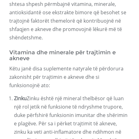
shtesa shpesh përmbajnë vitamina, minerale,
antioksidantë ose ekstrakte bimore që besohet se
trajtojnë faktorët themelorë që kontribuojnë në
shfaqjen e akneve dhe promovojnë lëkurë më të
shëndetshme.
Vitamina dhe minerale për trajtimin e
akneve
Këtu janë disa suplemente natyrale të përdorura
zakonisht për trajtimin e akneve dhe si
funksionojnë ato:
Zinku
Zinku është një mineral thelbësor që luan
një rol jetik në funksione të ndryshme trupore,
duke përfshirë funksionin imunitar dhe shërimin
e plagëve. Për sa i përket trajtimit të akneve,
zinku ka veti anti-inflamatore dhe ndihmon në