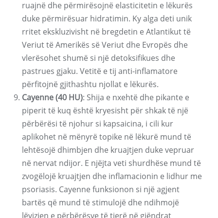
ruajnë dhe përmirësojnë elasticitetin e lëkurës
duke përmirësuar hidratimin. Ky alga deti unik
rritet ekskluzivisht në bregdetin e Atlantikut të
Veriut të Amerikës së Veriut dhe Evropës dhe
vlerësohet shumë si një detoksifikues dhe
pastrues gjaku. Vetitë e tij anti-inflamatore
përfitojnë gjithashtu njollat ​​e lëkurës.
Cayenne (40 HU)
: Shija e nxehtë dhe pikante e
piperit të kuq është kryesisht për shkak të një
përbërësi të njohur si kapsaicina, i cili kur
aplikohet në mënyrë topike në lëkurë mund të
lehtësojë dhimbjen dhe kruajtjen duke vepruar
në nervat ndijor. E njëjta veti shurdhëse mund të
zvogëlojë kruajtjen dhe inflamacionin e lidhur me
psoriasis. Cayenne funksionon si një agjent
bartës që mund të stimulojë dhe ndihmojë
lëvizjen e përbërësve të tjerë në gjëndrat