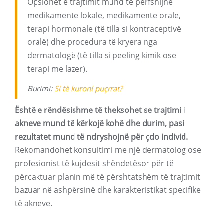
Opsionet e trajtimit mund të përfshijnë
medikamente lokale, medikamente orale,
terapi hormonale (të tilla si kontraceptivë
oralë) dhe procedura të kryera nga
dermatologë (të tilla si peeling kimik ose
terapi me lazer).
Burimi:
Si të kuroni puçrrat?
Është e rëndësishme të theksohet se trajtimi i
akneve mund të kërkojë kohë dhe durim, pasi
rezultatet mund të ndryshojnë për çdo individ.
Rekomandohet konsultimi me një dermatolog ose
profesionist të kujdesit shëndetësor për të
përcaktuar planin më të përshtatshëm të trajtimit
bazuar në ashpërsinë dhe karakteristikat specifike
të akneve.