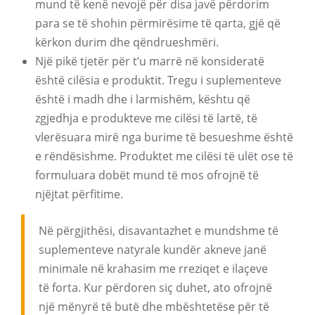
mund të kenë nevojë për disa javë përdorim
para se të shohin përmirësime të qarta, gjë që
kërkon durim dhe qëndrueshmëri.
Një pikë tjetër për t’u marrë në konsideratë
është cilësia e produktit. Tregu i suplementeve
është i madh dhe i larmishëm, kështu që
zgjedhja e produkteve me cilësi të lartë, të
vlerësuara mirë nga burime të besueshme është
e rëndësishme. Produktet me cilësi të ulët ose të
formuluara dobët mund të mos ofrojnë të
njëjtat përfitime.
Në përgjithësi, disavantazhet e mundshme të
suplementeve natyrale kundër akneve janë
minimale në krahasim me rreziqet e ilaçeve
të forta. Kur përdoren siç duhet, ato ofrojnë
një mënyrë të butë dhe mbështetëse për të