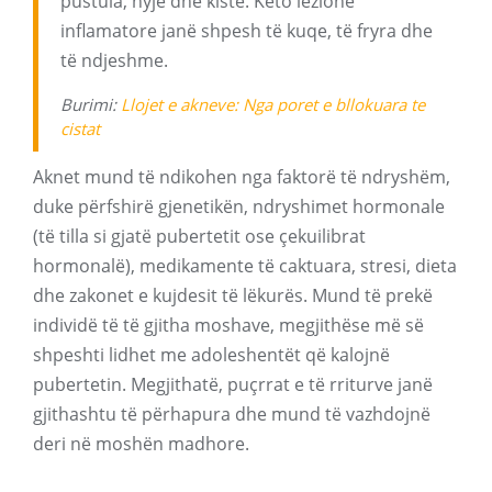
pustula, nyje dhe kiste. Këto lezione
inflamatore janë shpesh të kuqe, të fryra dhe
të ndjeshme.
Burimi:
Llojet e akneve: Nga poret e bllokuara te
cistat
Aknet mund të ndikohen nga faktorë të ndryshëm,
duke përfshirë gjenetikën, ndryshimet hormonale
(të tilla si gjatë pubertetit ose çekuilibrat
hormonalë), medikamente të caktuara, stresi, dieta
dhe zakonet e kujdesit të lëkurës. Mund të prekë
individë të të gjitha moshave, megjithëse më së
shpeshti lidhet me adoleshentët që kalojnë
pubertetin. Megjithatë, puçrrat e të rriturve janë
gjithashtu të përhapura dhe mund të vazhdojnë
deri në moshën madhore.