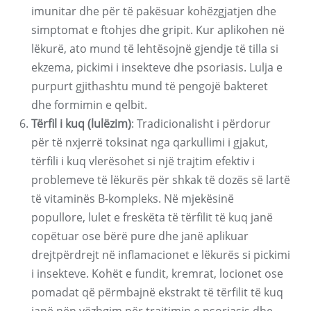
imunitar dhe për të pakësuar kohëzgjatjen dhe
simptomat e ftohjes dhe gripit. Kur aplikohen në
lëkurë, ato mund të lehtësojnë gjendje të tilla si
ekzema, pickimi i insekteve dhe psoriasis. Lulja e
purpurt gjithashtu mund të pengojë bakteret
dhe formimin e qelbit.
Tërfil i kuq (lulëzim)
: Tradicionalisht i përdorur
për të nxjerrë toksinat nga qarkullimi i gjakut,
tërfili i kuq vlerësohet si një trajtim efektiv i
problemeve të lëkurës për shkak të dozës së lartë
të vitaminës B-kompleks. Në mjekësinë
popullore, lulet e freskëta të tërfilit të kuq janë
copëtuar ose bërë pure dhe janë aplikuar
drejtpërdrejt në inflamacionet e lëkurës si pickimi
i insekteve. Kohët e fundit, kremrat, locionet ose
pomadat që përmbajnë ekstrakt të tërfilit të kuq