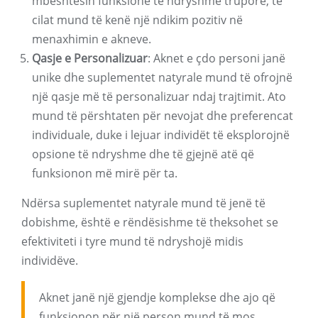
mbështesin funksione të ndryshme trupore, të
cilat mund të kenë një ndikim pozitiv në
menaxhimin e akneve.
Qasje e Personalizuar
: Aknet e çdo personi janë
unike dhe suplementet natyrale mund të ofrojnë
një qasje më të personalizuar ndaj trajtimit. Ato
mund të përshtaten për nevojat dhe preferencat
individuale, duke i lejuar individët të eksplorojnë
opsione të ndryshme dhe të gjejnë atë që
funksionon më mirë për ta.
Ndërsa suplementet natyrale mund të jenë të
dobishme, është e rëndësishme të theksohet se
efektiviteti i tyre mund të ndryshojë midis
individëve.
Aknet janë një gjendje komplekse dhe ajo që
funksionon për një person mund të mos