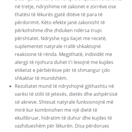
në tretje, ndryshime në zakonet e zorrëve ose
thatësi të lëkurës gjatë ditëve të para të
përdorimit. Këto efekte janë zakonisht të
përkohshme dhe zhduken ndërsa trupi
përshtatet. Ndryshe nga ilaçet me recetë,
suplementet natyrale rrallë shkaktojnë
reaksione të rënda. Megjithatë, individët me
alergji të njohura duhet t'i lexojnë me kujdes
etiketat e përbërësve për të shmangur çdo
shkaktar të mundshëm.
Rezultatet mund të ndryshojnë gjithashtu në
varësi të stilit të jetesës, dietës dhe ashpërsisë
së akneve. Shtesat natyrale funksionojnë më
mirë kur kombinohen me një dietë të
ekuilibruar, hidratim të duhur dhe kujdes të
vazhdueshëm për lëkurën. Disa përdorues