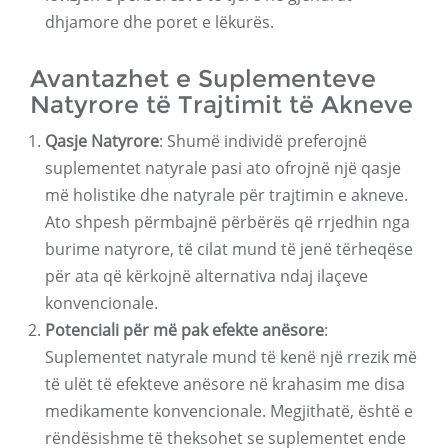
dhjamore dhe poret e lëkurës.
Avantazhet e Suplementeve
Natyrore të Trajtimit të Akneve
Qasje Natyrore
: Shumë individë preferojnë
suplementet natyrale pasi ato ofrojnë një qasje
më holistike dhe natyrale për trajtimin e akneve.
Ato shpesh përmbajnë përbërës që rrjedhin nga
burime natyrore, të cilat mund të jenë tërheqëse
për ata që kërkojnë alternativa ndaj ilaçeve
konvencionale.
Potenciali për më pak efekte anësore
:
Suplementet natyrale mund të kenë një rrezik më
të ulët të efekteve anësore në krahasim me disa
medikamente konvencionale. Megjithatë, është e
rëndësishme të theksohet se suplementet ende