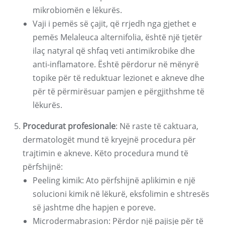
mikrobiomën e lëkurës.
Vaji i pemës së çajit, që rrjedh nga gjethet e
pemës Melaleuca alternifolia, është një tjetër
ilaç natyral që shfaq veti antimikrobike dhe
anti-inflamatore. Është përdorur në mënyrë
topike për të reduktuar lezionet e akneve dhe
për të përmirësuar pamjen e përgjithshme të
lëkurës.
Procedurat profesionale
: Në raste të caktuara,
dermatologët mund të kryejnë procedura për
trajtimin e akneve. Këto procedura mund të
përfshijnë:
Peeling kimik: Ato përfshijnë aplikimin e një
solucioni kimik në lëkurë, eksfolimin e shtresës
së jashtme dhe hapjen e poreve.
Microdermabrasion: Përdor një pajisje për të