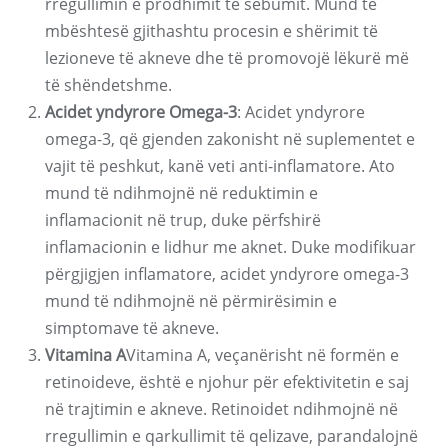
rregullimin e prodhimit të sebumit. Mund të
mbështesë gjithashtu procesin e shërimit të
lezioneve të akneve dhe të promovojë lëkurë më
të shëndetshme.
Acidet yndyrore Omega-3
: Acidet yndyrore
omega-3, që gjenden zakonisht në suplementet e
vajit të peshkut, kanë veti anti-inflamatore. Ato
mund të ndihmojnë në reduktimin e
inflamacionit në trup, duke përfshirë
inflamacionin e lidhur me aknet. Duke modifikuar
përgjigjen inflamatore, acidet yndyrore omega-3
mund të ndihmojnë në përmirësimin e
simptomave të akneve.
Vitamina A
Vitamina A, veçanërisht në formën e
retinoideve, është e njohur për efektivitetin e saj
në trajtimin e akneve. Retinoidet ndihmojnë në
rregullimin e qarkullimit të qelizave, parandalojnë